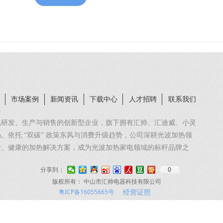
市场案例
新闻资讯
下载中心
人才招聘
联系我们
电研发、生产与销售的创新型企业，旗下拥有汇帅、汇迪威、小灵
依托 “双碳” 政策东风与消费升级趋势，公司深耕光波加热领
全、健康的加热解决方案，成为光波加热家电领域的标杆品牌之
0
分享到：
版权所有：
中山市汇帅电器科技有限公司
核心优势集中于三大维度：
粤ICP备16055665号
经营证照
高效转化，热效率高达 98.8%，较传统加热设备节能 40%
向快速加热，更能达成 99% 的细菌消杀效果，打造健康使用体