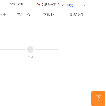
登录
注册
낙
我的购物车
0
中文
︱
English
ꀁ
水器
产品中心
下载中心
联系我们
ꀘ
完成
ꁸ