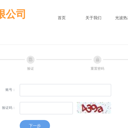
限公司
首页
关于我们
光波热
넖
넱
验证
重置密码
账号：
验证码：
下一步