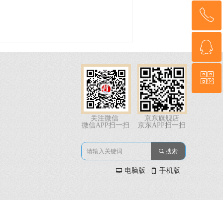
ꂅ
回到顶部
ꁗ
18022020295
ꀥ
QQ客服
微信二维码
关注微信
京东旗舰店
微信APP扫一扫
京东APP扫一扫
끠
搜索
电脑版
手机版
넡
넓