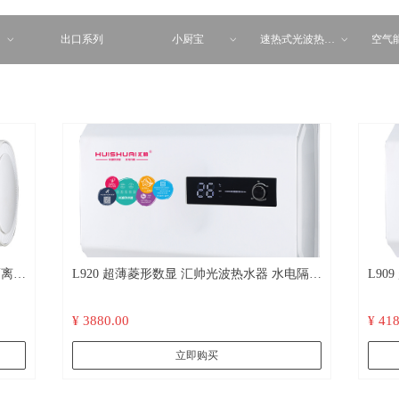
出口系列
小厨宝
速热式光波热水器
空气能
ꀁ
ꀁ
ꀁ
L920 超薄菱形数显 汇帅光波热水器 水电隔离
L909 超
远红外杀菌 不结水垢
远红
¥ 3880.00
¥ 41
立即购买