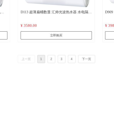
D113 超薄扁桶数显 汇帅光波热水器 水电隔离
D909 超
远红外杀菌 不结水垢
离 
¥ 3580.00
¥ 39
立即购买
上一页
1
2
3
4
下一页