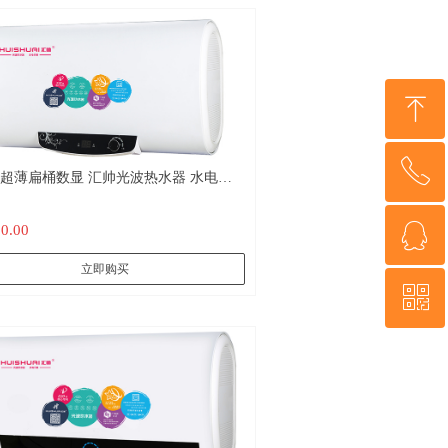
ꁸ
ꂅ
回到顶部
薄扁桶数显 汇帅光波热水器 水电隔
远红外杀菌 不结水垢
ꁗ
80.00
18022020295
立即购买
ꀥ
QQ客服
微信二维码