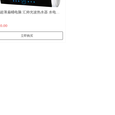
薄扁桶电脑 汇帅光波热水器 水电隔
远红外杀菌 不结水垢
80.00
立即购买