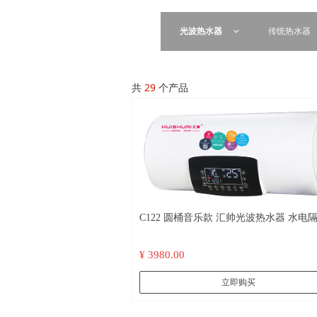
光波热水器
传统热水器
ꀁ
共
29
个产品
C122 圆桶音乐款 汇帅光波热水器 水电隔离
远红外杀菌 不结水垢 会唱歌的热水器
¥ 3980.00
立即购买