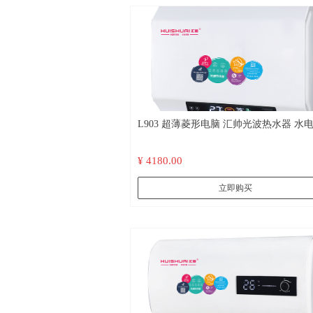
L903 超薄菱形电脑 汇帅光波热水器 水电隔离
远红外杀菌 不结水垢
¥ 4180.00
立即购买