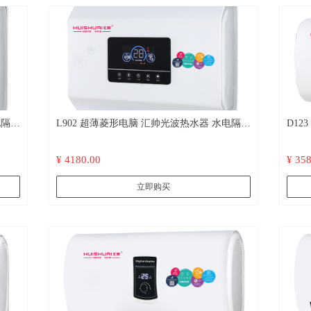
L902 超薄菱形电脑 汇帅光波热水器 水电隔离
D123 超
远红外杀菌 不结水垢
离 
¥ 4180.00
¥ 35
立即购买