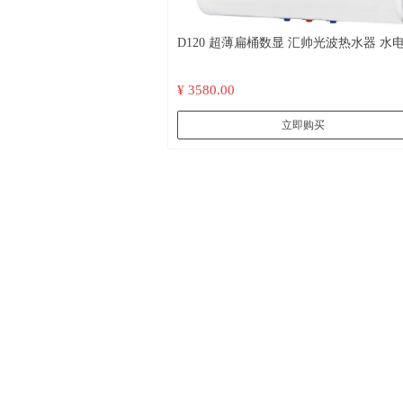
D120 超薄扁桶数显 汇帅光波热水器 水电隔
离 远红外杀菌 不结水垢
¥ 3580.00
立即购买