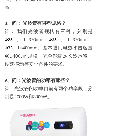
高
、问：
光波管有哪些规格？
8
答：
我们光波管规格有三种，分别是
、
；
、
；
Φ28
Φ33
L=370mm
L=370mm
、
。基本通用电热水器容量
Φ33
L=400mm
的规格，完全能满足长途运输，
40L-100L
跌落振动等安全条件的要求。
、问：光波管的功率有哪些？
9
答：光波管的功率目前有两个功率段，分
别是
和
。
2000W
3000W