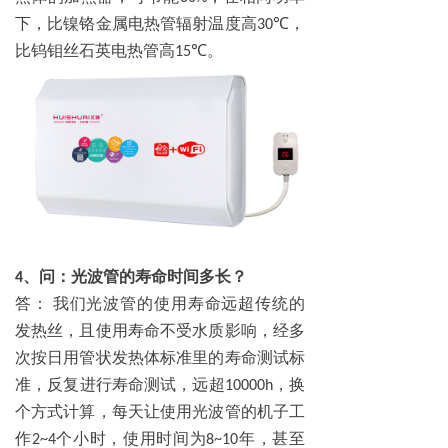
下，比镍铬金属电热管辐射温度高
℃，
30
比钨钼丝石英电热管高
℃。
15
、问：光波管的寿命时间多长？
4
答：
我们光波管的使用寿命远超传统的
发热丝，且使用寿命不受水质影响，经多
次按日用管状发热体标准里的寿命测试标
准，反复进行寿命测试，远超
，换
10000h
个方式计算，每天让使用光波管的机子工
作
个小时，使用时间为
年，甚至
2~4
8~10