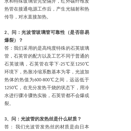
水和特殊玻璃管完全隔开，红外碳纤维发
热管在接通电源工作后，产生光辐射和热
传导，对水直接加热。
、问：光波管玻璃管可靠性（是否容易
2
爆裂）？
答：我们采用的是高纯度特殊的石英玻璃
管，石英管的配方以及工艺不同于普通的
石英玻璃，石英管在零下
℃至
℃
-25
1250
环境下，热胀冷缩系数基本为零，光波加
热体的热值为
℃之间，远远低于
600-800
℃，在充分发热干烧的状态下，用冷
1250
水进行骤冷骤热实验，石英管都不会爆或
裂。
、问：光波管的发热丝是什么材质？
3
答：
我们光波管发热丝的材质是由日本