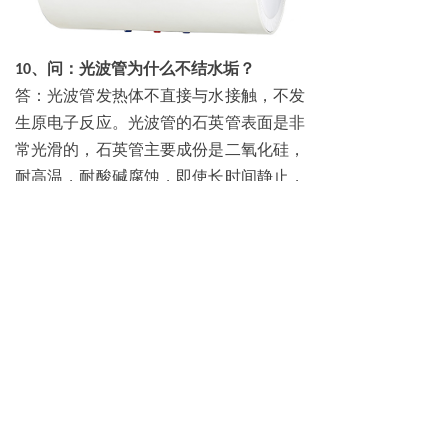
、问：光波管为什么不结水垢？
10
答：光波管发热体不直接与水接触，不发
生原电子反应。光波管的石英管表面是非
常光滑的，石英管主要成份是二氧化硅，
耐高温，耐酸碱腐蚀，即使长时间静止，
水质不够好，有部分水垢停滞在石英管表
面，一经加热后，停滞的水垢，会自动剥
落。
、问：
光波管有没有经过第三方的认
11
证？
答：
我们光波管通过了国家红外产品的
认证，也进行了光波加热体企业标准
CQC
的制定（行业唯一）。