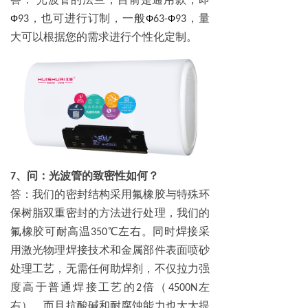
，也可进行订制，一般
，量
Φ
Φ
Φ
93
63-
93
大可以根据您的需求进行个性化定制。
、问：光波管的致密性如何？
7
答：我们的密封结构采用氟橡胶与特殊环
保树脂双重密封的方法进行处理，我们的
氟橡胶可耐高温
℃左右。同时焊接采
350
用激光物理焊接技术和金属部件表面喷砂
处理工艺，无需任何助焊剂，不仅拉力强
度高于普通焊接工艺的
倍（
左
2
4500N
右），而且抗酸碱和耐腐蚀能力也大大提