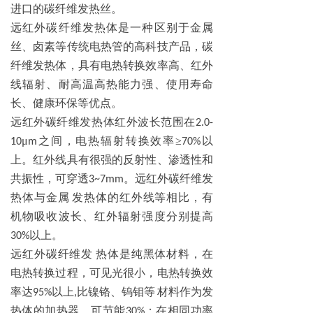
进口的碳纤维发热丝。
远红外碳纤维发热体是一种区别于金属
丝、卤素等传统电热管的高科技产品，碳
纤维发热体，具有电热转换效率高、红外
线辐射、耐高温高热能力强、使用寿命
长、健康环保等优点。
远红外碳纤维发热体红外波长范围在
2.0-
μ
之间，电热辐射转换效率≥
以
10
m
70%
上。红外线具有很强的反射性、渗透性和
共振性，可穿透
。远红外碳纤维发
3~7mm
热体与金属
发热体的红外线等相比，有
机物吸收波长、红外辐射强度分别提高
以上。
30%
远红外碳纤维发
热体是纯黑体材料，在
电热转换过程，可见光很小，电热转换效
率达
以上
比镍铬、钨钼等
材料作为发
95%
,
热体的加热器，可节能
；在相同功率
30%