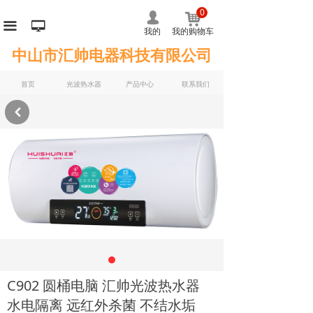
0
낙
넙
끀
넡
我的
我的购物车
中山市汇帅电器科技有限公司
首页
光波热水器
产品中心
联系我们
낒
C902 圆桶电脑 汇帅光波热水器
水电隔离 远红外杀菌 不结水垢